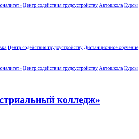
оналитет»
Центр содействия трудоустройству
Автошкола
Курсы
вка
Центр содействия трудоустройству
Дистанционное обучение
оналитет»
Центр содействия трудоустройству
Автошкола
Курсы
стриальный колледж»