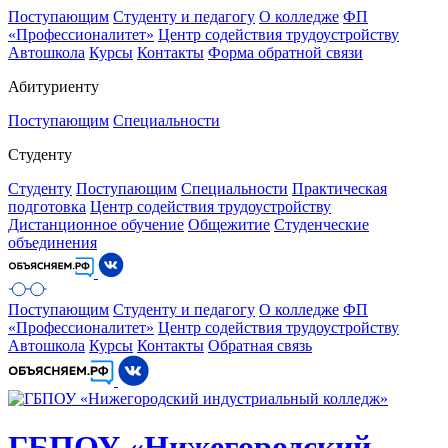
Поступающим
Студенту и педагогу
О колледже
ФП
«Профессионалитет»
Центр содействия трудоустройству
Автошкола
Курсы
Контакты
Форма обратной связи
Абитуриенту
Поступающим
Специальности
Студенту
Студенту
Поступающим
Специальности
Практическая
подготовка
Центр содействия трудоустройству
Дистанционное обучение
Общежитие
Студенческие
объединения
Поступающим
Студенту и педагогу
О колледже
ФП
«Профессионалитет»
Центр содействия трудоустройству
Автошкола
Курсы
Контакты
Обратная связь
ГБПОУ «Нижегородский