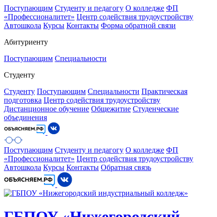
Поступающим
Студенту и педагогу
О колледже
ФП
«Профессионалитет»
Центр содействия трудоустройству
Автошкола
Курсы
Контакты
Форма обратной связи
Абитуриенту
Поступающим
Специальности
Студенту
Студенту
Поступающим
Специальности
Практическая
подготовка
Центр содействия трудоустройству
Дистанционное обучение
Общежитие
Студенческие
объединения
Поступающим
Студенту и педагогу
О колледже
ФП
«Профессионалитет»
Центр содействия трудоустройству
Автошкола
Курсы
Контакты
Обратная связь
ГБПОУ «Нижегородский