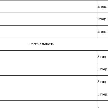
3года 
2года 
2года 
Специальность
3 года
3 года
3 года
3 года