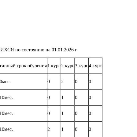
о состоянию на 01.01.2026 г.
тивный срок обучения
1 курс
2 курс
3 курс
4 курс
0мес.
0
2
0
0
10мес.
0
1
0
0
10мес.
0
1
0
0
10мес.
2
1
0
0