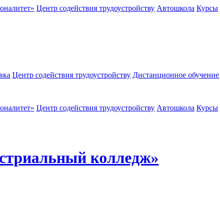
оналитет»
Центр содействия трудоустройству
Автошкола
Курсы
вка
Центр содействия трудоустройству
Дистанционное обучение
оналитет»
Центр содействия трудоустройству
Автошкола
Курсы
стриальный колледж»