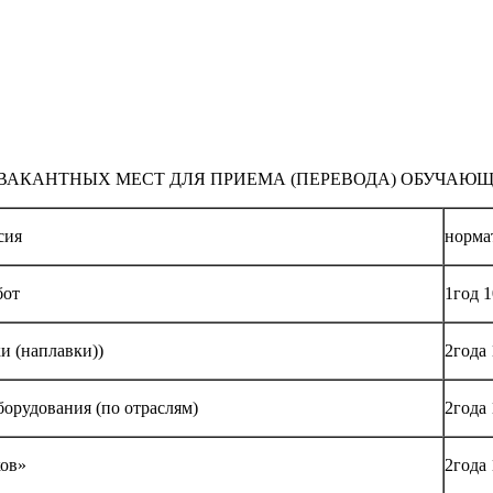
АНТНЫХ МЕСТ ДЛЯ ПРИЕМА (ПЕРЕВОДА) ОБУЧАЮЩИХСЯ п
сия
норма
бот
1год 1
и (наплавки))
2года 
орудования (по отраслям)
2года 
ков»
2года 